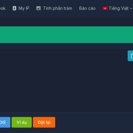
ook
My IP
Tính phần trăm
Báo cáo
Tiếng Việt
Đổi
Ví dụ
Đặt lại