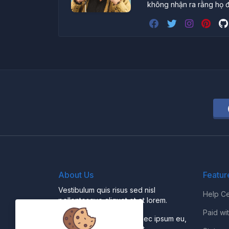
không nhận ra rằng họ đ
About Us
Featur
Vestibulum quis risus sed nisl
Help Ce
pellentesque aliquet et et lorem.
Paid wi
Fusce nibh nisl, gravida nec ipsum eu,
feugiat condimentum velit.