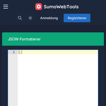
Anmeldung
Registrieren
JSON-Formatierer
1
{
}