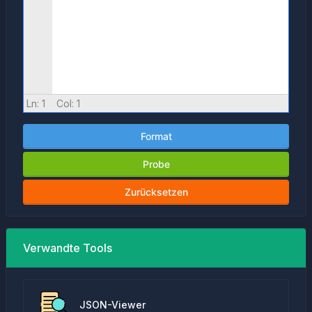
Ln:
1
Col:
1
Format
Probe
Zurücksetzen
Verwandte Tools
JSON-Viewer