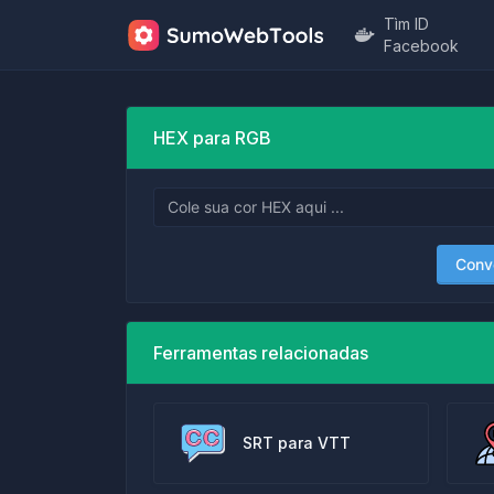
Tìm ID
Facebook
HEX para RGB
Conv
Ferramentas relacionadas
SRT para VTT