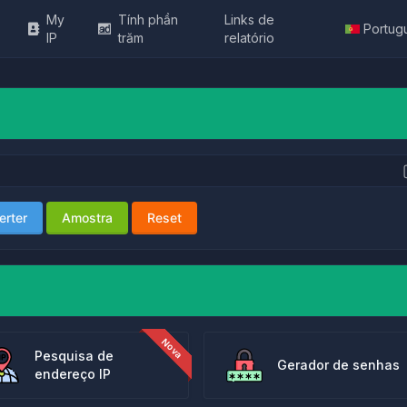
My
Tính phần
Links de
Portug
IP
trăm
relatório
erter
Amostra
Reset
Pesquisa de
Gerador de senhas
endereço IP