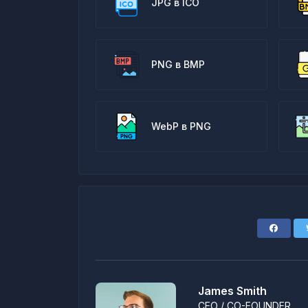
JPG в ICO
PNG в BMP
WebP в PNG
James Smith
CEO / CO-FOUNDER