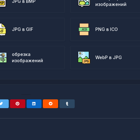
JPG в BMP
изображений
JPG в GIF
PNG в ICO
обрезка
WebP в JPG
изображений