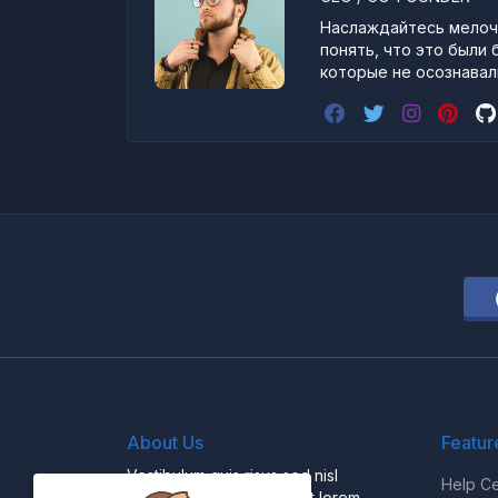
Наслаждайтесь мелоча
понять, что это были 
которые не осознавали
About Us
Featur
Vestibulum quis risus sed nisl
Help Ce
pellentesque aliquet et et lorem.