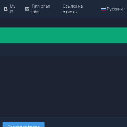
My
Tính phần
Ссылки на
Русский
IP
trăm
отчеты
Convert to Image