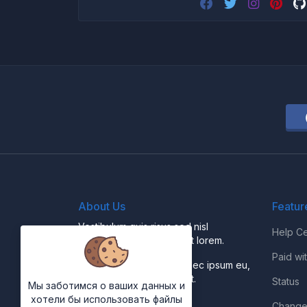
About Us
Featur
Vestibulum quis risus sed nisl
Help Ce
pellentesque aliquet et et lorem.
Paid wi
Fusce nibh nisl, gravida nec ipsum eu,
feugiat condimentum velit.
Status
Мы заботимся о ваших данных и
хотели бы использовать файлы
Change