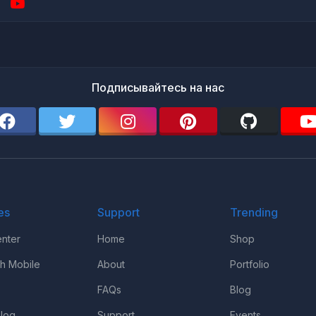
Подписывайтесь на нас
es
Support
Trending
nter
Home
Shop
th Mobile
About
Portfolio
FAQs
Blog
log
Support
Events