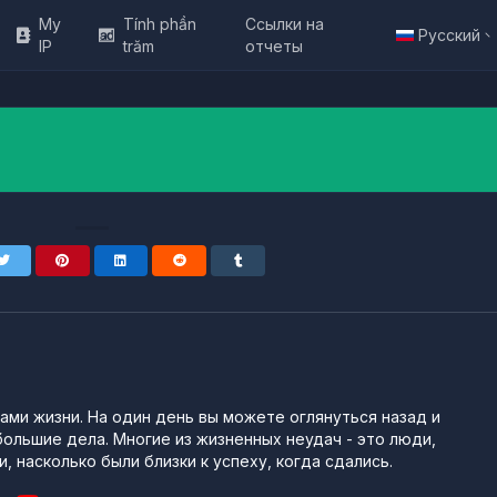
My
Tính phần
Ссылки на
Русский
IP
trăm
отчеты
ми жизни. На один день вы можете оглянуться назад и
большие дела. Многие из жизненных неудач - это люди,
, насколько были близки к успеху, когда сдались.