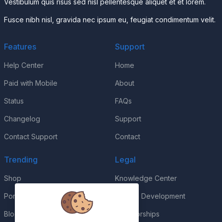
Vestibulum quis risus sed nisl pellentesque aliquet et et lorem.
Fusce nibh nisl, gravida nec ipsum eu, feugiat condimentum velit.
Features
Support
Help Center
Home
Paid with Mobile
About
Status
FAQs
Changelog
Support
Contact Support
Contact
Trending
Legal
Shop
Knowledge Center
Portfolio
Custom Development
Blog
Sponsorships