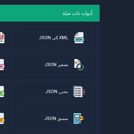
أدوات ذات صلة
XML إلى JSON
تصغير JSON
محرر JSON
منسق JSON