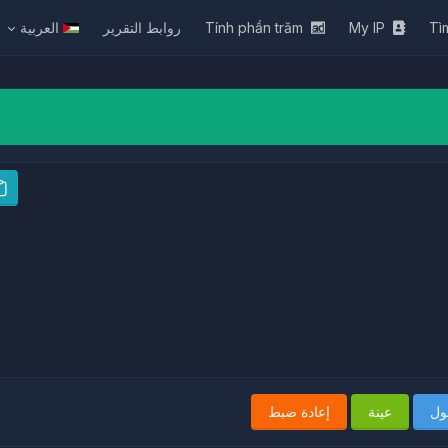
Tì
My IP
Tính phần trăm
روابط التقرير
العربية
ول
عينة
إعادة ضبط