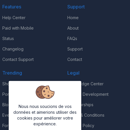
Features
Support
Help Center
Home
Paid with Mobile
About
Status
FAQs
Changelog
Support
Contact Support
Contact
Trending
Legal
Shop
Knowledge Center
Portfolio
Custom Development
Blog
Sponsorships
Nous nous soucions de vos
données et aimerions utiliser des
Events
Terms & Conditions
cookies pour améliorer votre
expérience.
Forums
Privacy Policy