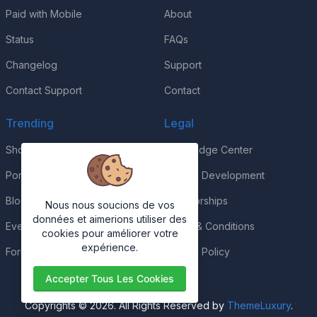
Paid with Mobile
About
Status
FAQs
Changelog
Support
Contact Support
Contact
Trending
Legal
Shop
Knowledge Center
Portfolio
Custom Development
Blog
Sponsorships
Nous nous soucions de vos
données et aimerions utiliser des
Events
Terms & Conditions
cookies pour améliorer votre
expérience.
Forums
Privacy Policy
Accepter Tous Les Cookies
Copyrights © 2026. All Rights Reserved by
ThemeLuxury
.