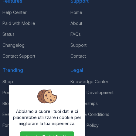
Features
Support
Help Center
Home
Paid with Mobile
About
Status
FAQs
Changelog
Support
Contact Support
Contact
Trending
Legal
Shop
Knowledge Center
Portfolio
Custom Development
Blog
Sponsorships
Abbiamo a cuore i tuoi dati e ci
Events
Terms & Conditions
piacerebbe utilizzare i cookie per
migliorare la tua esperienza.
Forums
Privacy Policy