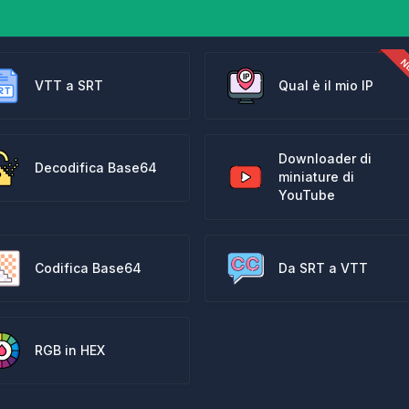
VTT a SRT
Qual è il mio IP
Downloader di
Decodifica Base64
miniature di
YouTube
Codifica Base64
Da SRT a VTT
RGB in HEX