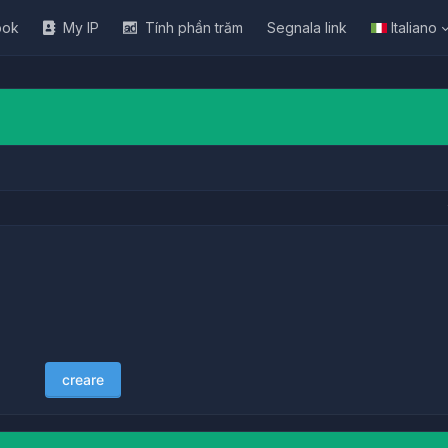
ook
My IP
Tính phần trăm
Segnala link
Italiano
creare