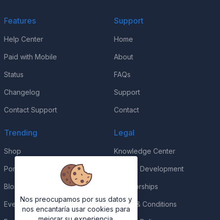
Features
Support
Help Center
Home
Paid with Mobile
About
Status
FAQs
Changelog
Support
Contact Support
Contact
Trending
Legal
Shop
Knowledge Center
Portfolio
Custom Development
Blog
Sponsorships
Nos preocupamos por sus datos y
Events
Terms & Conditions
nos encantaría usar cookies para
mejorar su experiencia.