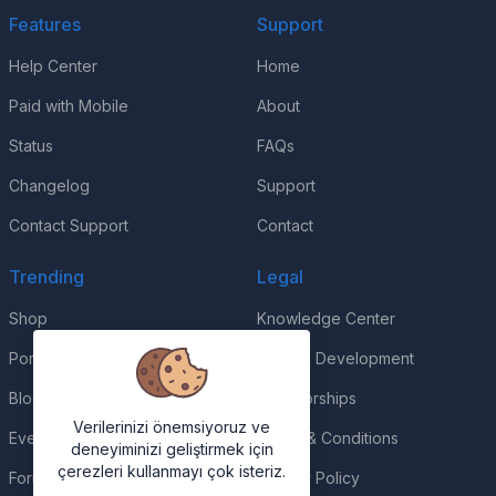
Features
Support
Help Center
Home
Paid with Mobile
About
Status
FAQs
Changelog
Support
Contact Support
Contact
Trending
Legal
Shop
Knowledge Center
Portfolio
Custom Development
Blog
Sponsorships
Verilerinizi önemsiyoruz ve
Events
Terms & Conditions
deneyiminizi geliştirmek için
çerezleri kullanmayı çok isteriz.
Forums
Privacy Policy