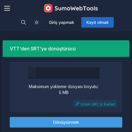
Giriş yapmak
Kayıt olmak
VTT'den SRT'ye dönüştürücü
Maksimum yükleme dosyası boyutu:
5 MB
Uzak URL'yi Kullan
Dönüştürmek