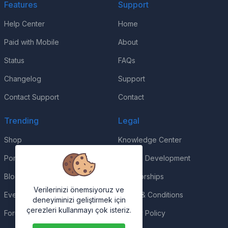
Features
Support
Help Center
Home
Paid with Mobile
About
Status
FAQs
Changelog
Support
Contact Support
Contact
Trending
Legal
Shop
Knowledge Center
Portfolio
Custom Development
Blog
Sponsorships
Verilerinizi önemsiyoruz ve
Events
Terms & Conditions
deneyiminizi geliştirmek için
çerezleri kullanmayı çok isteriz.
Forums
Privacy Policy