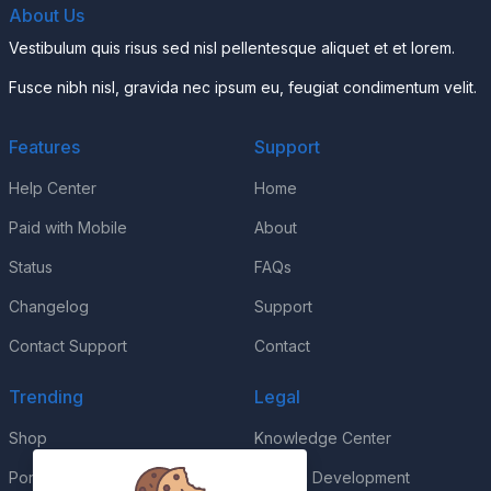
About Us
Vestibulum quis risus sed nisl pellentesque aliquet et et lorem.
Fusce nibh nisl, gravida nec ipsum eu, feugiat condimentum velit.
Features
Support
Help Center
Home
Paid with Mobile
About
Status
FAQs
Changelog
Support
Contact Support
Contact
Trending
Legal
Shop
Knowledge Center
Portfolio
Custom Development