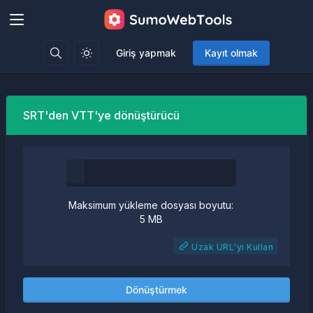
Giriş yapmak
Kayıt olmak
SRT'den VTT'ye dönüştürücü
Maksimum yükleme dosyası boyutu:
5 MB
Uzak URL'yi Kullan
Dönüştürmek