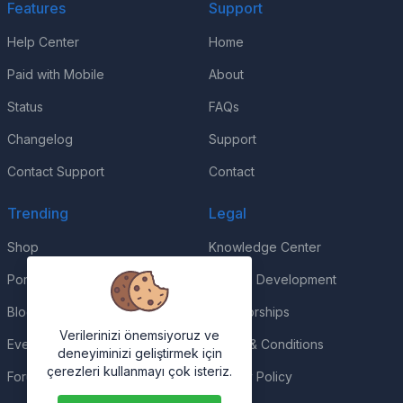
Features
Support
Help Center
Home
Paid with Mobile
About
Status
FAQs
Changelog
Support
Contact Support
Contact
Trending
Legal
Shop
Knowledge Center
Portfolio
Custom Development
Blog
Sponsorships
Verilerinizi önemsiyoruz ve
Events
Terms & Conditions
deneyiminizi geliştirmek için
çerezleri kullanmayı çok isteriz.
Forums
Privacy Policy