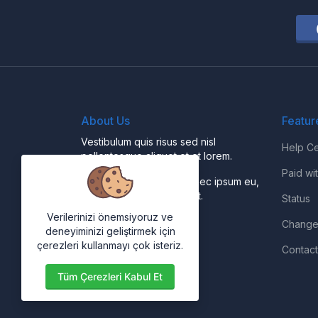
About Us
Featur
Vestibulum quis risus sed nisl
Help Ce
pellentesque aliquet et et lorem.
Paid wi
Fusce nibh nisl, gravida nec ipsum eu,
feugiat condimentum velit.
Status
Verilerinizi önemsiyoruz ve
Change
deneyiminizi geliştirmek için
çerezleri kullanmayı çok isteriz.
Contact
Tüm Çerezleri Kabul Et