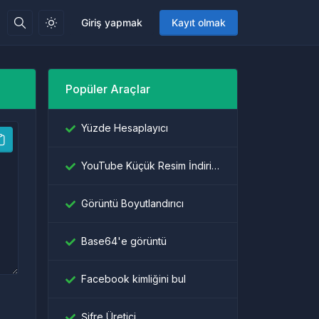
Giriş yapmak
Kayıt olmak
Popüler Araçlar
Yüzde Hesaplayıcı
YouTube Küçük Resim İndiricisi
Görüntü Boyutlandırıcı
Base64'e görüntü
Facebook kimliğini bul
Şifre Üretici