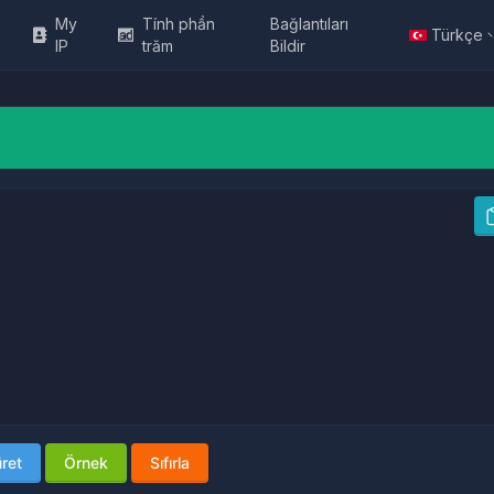
My
Tính phần
Bağlantıları
Türkçe
IP
trăm
Bildir
ret
Örnek
Sıfırla