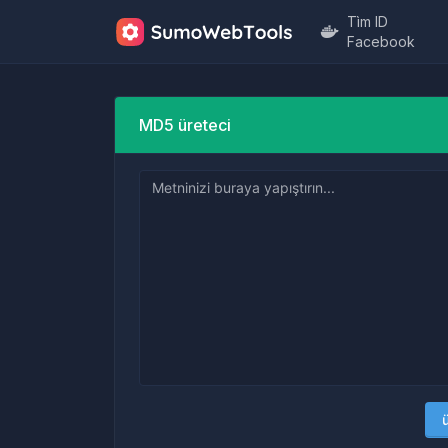
Tìm ID
Facebook
MD5 üreteci
ü