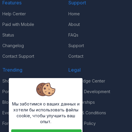
Features
Support
Help Center
Home
Paid with Mobile
About
Status
FAQs
Changelog
Support
Contact Support
Contact
Trending
Legal
Shop
Knowledge Center
Portfolio
Custom Development
Blog
Sponsorships
Мы заботимся о ваших данных и
хотели бы использовать файлы
Events
Terms & Conditions
cookie, чтобы улучшить ваш
опыт.
Forums
Privacy Policy