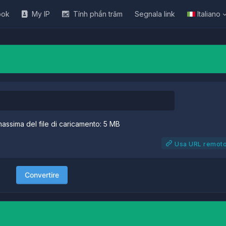
ook
My IP
Tính phần trăm
Segnala link
Italiano
ssima del file di caricamento: 5 MB
Usa URL remot
Convertire