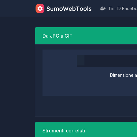
Tìm ID Faceb
Da JPG a GIF
Dimensione ma
Strumenti correlati