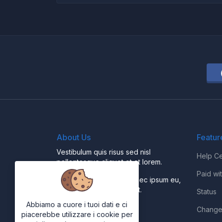
About Us
Featur
Vestibulum quis risus sed nisl
Help Ce
pellentesque aliquet et et lorem.
Paid wi
Fusce nibh nisl, gravida nec ipsum eu,
feugiat condimentum velit.
Status
Abbiamo a cuore i tuoi dati e ci
Change
piacerebbe utilizzare i cookie per