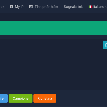
ook
My IP
Tính phần trăm
Segnala link
Italiano
ire
Campione
Ripristina