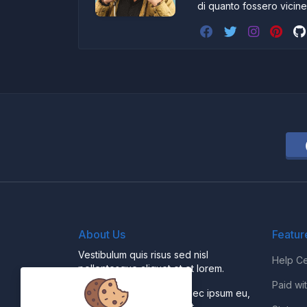
di quanto fossero vicin
About Us
Featur
Vestibulum quis risus sed nisl
Help Ce
pellentesque aliquet et et lorem.
Paid wi
Fusce nibh nisl, gravida nec ipsum eu,
feugiat condimentum velit.