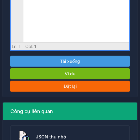
Ln:
1
Col:
1
Tải xuống
Ví dụ
Đặt lại
Công cụ liên quan
JSON thu nhỏ