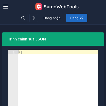
Đăng nhập
Đăng ký
Trình chỉnh sửa JSON
1
{
}