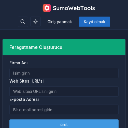
Giriş yapmak
Kayıt olmak
Feragatname Oluşturucu
Firma Adı
Web Sitesi URL'si
E-posta Adresi
üret