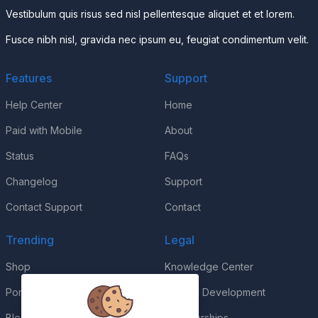
Vestibulum quis risus sed nisl pellentesque aliquet et et lorem.
Fusce nibh nisl, gravida nec ipsum eu, feugiat condimentum velit.
Features
Support
Help Center
Home
Paid with Mobile
About
Status
FAQs
Changelog
Support
Contact Support
Contact
Trending
Legal
Shop
Knowledge Center
Portfolio
Custom Development
Blog
Sponsorships