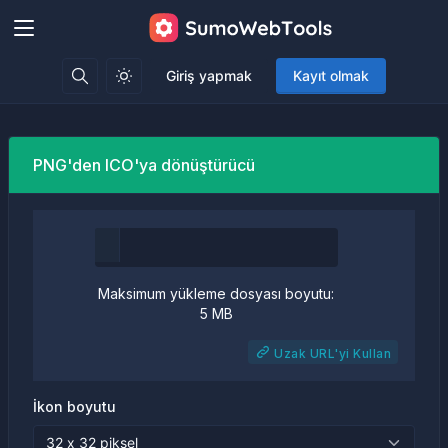
Giriş yapmak
Kayıt olmak
PNG'den ICO'ya dönüştürücü
Maksimum yükleme dosyası boyutu:
5 MB
Uzak URL'yi Kullan
İkon boyutu