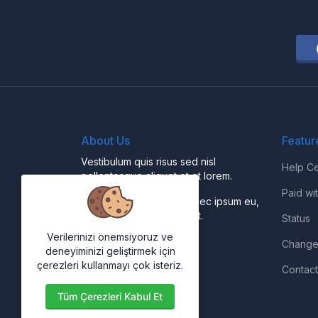
About Us
Featur
Vestibulum quis risus sed nisl
Help Ce
pellentesque aliquet et et lorem.
Paid wi
Fusce nibh nisl, gravida nec ipsum eu,
feugiat condimentum velit.
Status
Verilerinizi önemsiyoruz ve
Change
deneyiminizi geliştirmek için
çerezleri kullanmayı çok isteriz.
Contact
Tüm Çerezleri Kabul Et