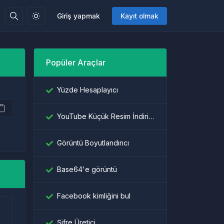
Giriş yapmak
Kayıt olmak
Popüler Araçlar
Yüzde Hesaplayıcı
YouTube Küçük Resim İndiricisi
Görüntü Boyutlandırıcı
Base64'e görüntü
Facebook kimliğini bul
Şifre Üretici