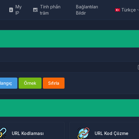
My
Tính phần
Bağlantıları
Türkçe
IP
trăm
Bildir
langıç
Örnek
Sıfırla
URL Kodlaması
URL Kod Çözme