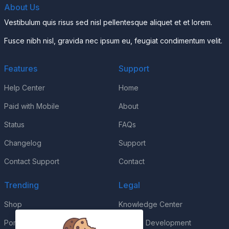
About Us
Vestibulum quis risus sed nisl pellentesque aliquet et et lorem.
Fusce nibh nisl, gravida nec ipsum eu, feugiat condimentum velit.
Features
Support
Help Center
Home
Paid with Mobile
About
Status
FAQs
Changelog
Support
Contact Support
Contact
Trending
Legal
Shop
Knowledge Center
Portfolio
Custom Development