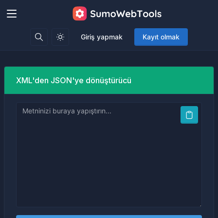
Giriş yapmak
Kayıt olmak
XML'den JSON'ye dönüştürücü