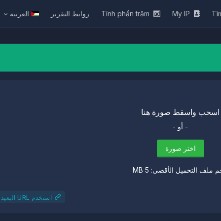
Tì
My IP
Tính phần trăm
روابط التقرير
العربية
اسحب واسقط صورة هنا
- أو -
اختر صورة
 ملف التحميل الأقصى: 5 MB
استخدم URL البعيد