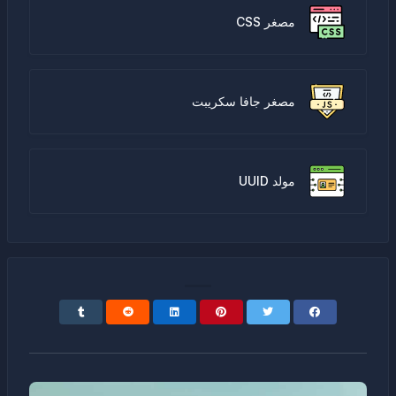
مصغر CSS
مصغر جافا سكريبت
مولد UUID