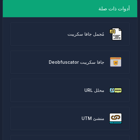
أدوات ذات صلة
مُجمل جافا سكريبت
جافا سكريبت Deobfuscator
محلل URL
منشئ UTM