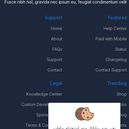
Fusce nibh nisl, gravida nec ipsum eu, feugiat condimentum velit.
Support
Features
Home
Help Center
About
Paid with Mobile
FAQs
Status
Support
Changelog
Contact
Contact Support
Legal
Trending
Knowledge Center
Shop
Custom Development
Portfolio
Sponsorships
Blog
Terms & Conditions
Events
نحن نهتم ببياناتك ونود استخدام ملفات