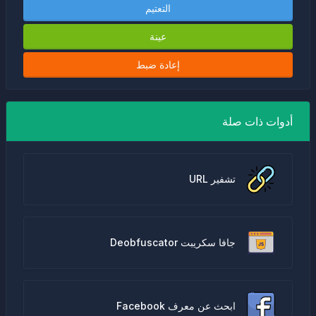
التعتيم
عينة
إعادة ضبط
أدوات ذات صلة
تشفير URL
جافا سكريبت Deobfuscator
ابحث عن معرف Facebook