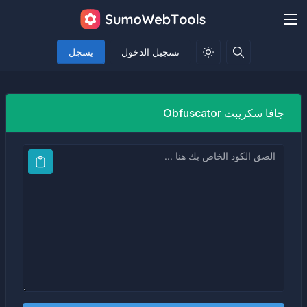
تسجيل الدخول
يسجل
جافا سكريبت Obfuscator