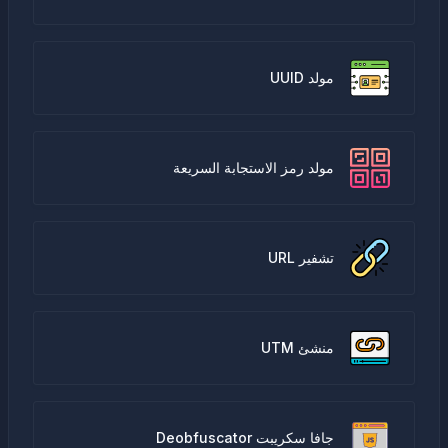
مولد UUID
مولد رمز الاستجابة السريعة
تشفير URL
منشئ UTM
جافا سكريبت Deobfuscator