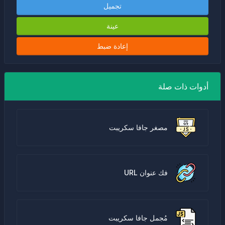
تجميل
عينة
إعادة ضبط
أدوات ذات صلة
مصغر جافا سكريبت
فك عنوان URL
مُجمل جافا سكريبت