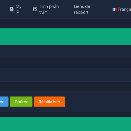
My
Tính phần
Liens de
França
IP
trăm
rapport
er
Goûter
Réinitialiser