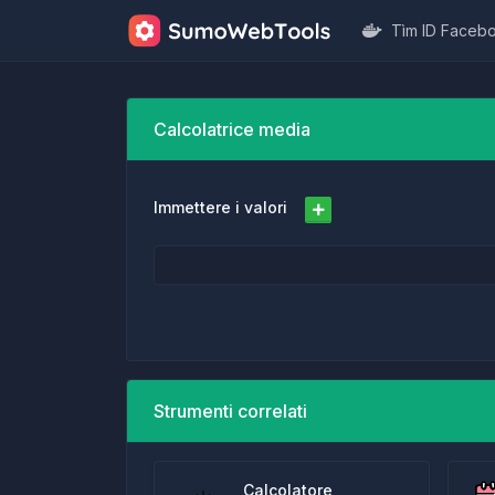
Tìm ID Faceb
Calcolatrice media
Immettere i valori
Strumenti correlati
Calcolatore