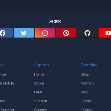
Seguici
es
Support
Trending
nter
Home
Shop
th Mobile
About
Portfolio
FAQs
Blog
log
Support
Events
 Support
Contact
Forums