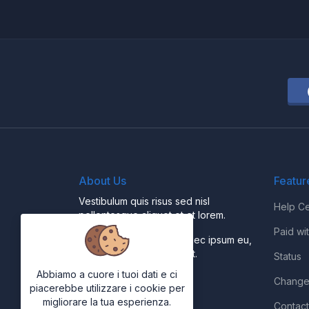
About Us
Featur
Vestibulum quis risus sed nisl
Help Ce
pellentesque aliquet et et lorem.
Paid wi
Fusce nibh nisl, gravida nec ipsum eu,
feugiat condimentum velit.
Status
Abbiamo a cuore i tuoi dati e ci
Change
piacerebbe utilizzare i cookie per
migliorare la tua esperienza.
Contact