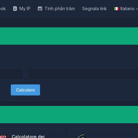
ook
My IP
Tính phần trăm
Segnala link
Italiano
Calcolare
Calcolatore dei