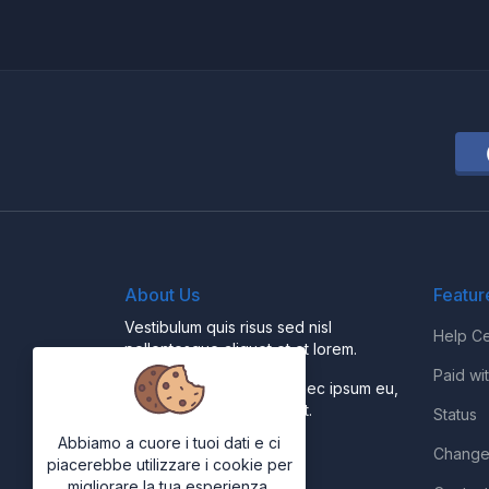
About Us
Featur
Vestibulum quis risus sed nisl
Help Ce
pellentesque aliquet et et lorem.
Paid wi
Fusce nibh nisl, gravida nec ipsum eu,
feugiat condimentum velit.
Status
Abbiamo a cuore i tuoi dati e ci
Change
piacerebbe utilizzare i cookie per
migliorare la tua esperienza.