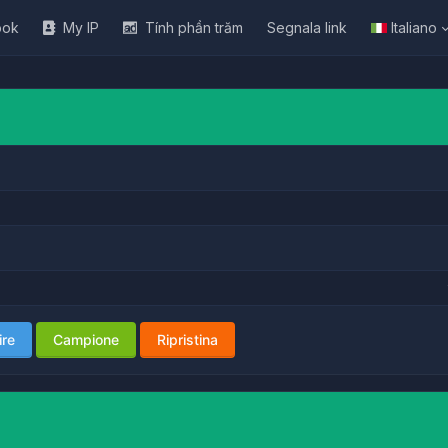
ook
My IP
Tính phần trăm
Segnala link
Italiano
ire
Campione
Ripristina