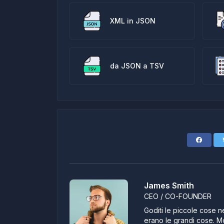
XML in JSON
da JSON a TSV
James Smith
CEO / CO-FOUNDER
Goditi le piccole cose ne
erano le grandi cose. Mo