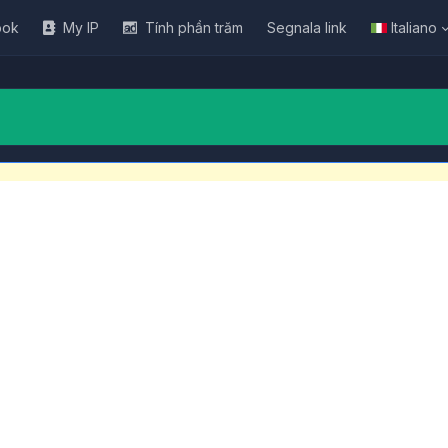
ook
My IP
Tính phần trăm
Segnala link
Italiano