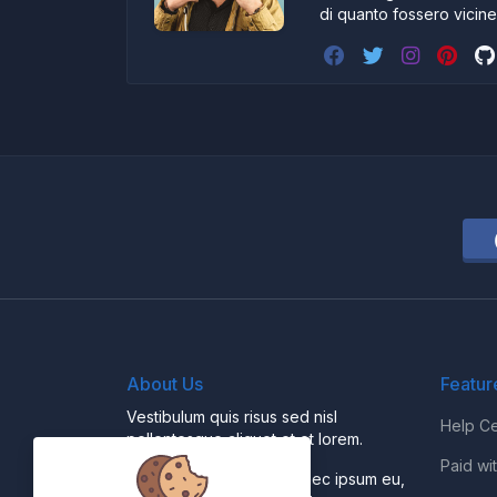
di quanto fossero vicin
About Us
Featur
Vestibulum quis risus sed nisl
Help Ce
pellentesque aliquet et et lorem.
Paid wi
Fusce nibh nisl, gravida nec ipsum eu,