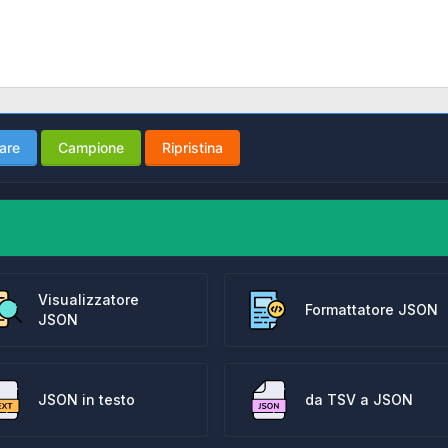
are
Campione
Ripristina
Visualizzatore
Formattatore JSON
JSON
JSON in testo
da TSV a JSON