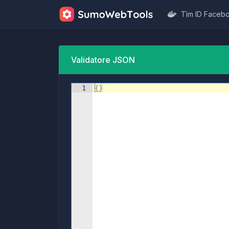
Tìm ID Faceb
Validatore JSON
1
{
}