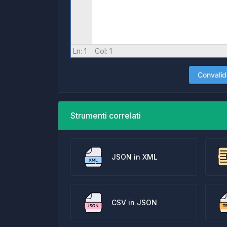
Ln:
1
Col:
1
Convalid
Strumenti correlati
JSON in XML
CSV in JSON