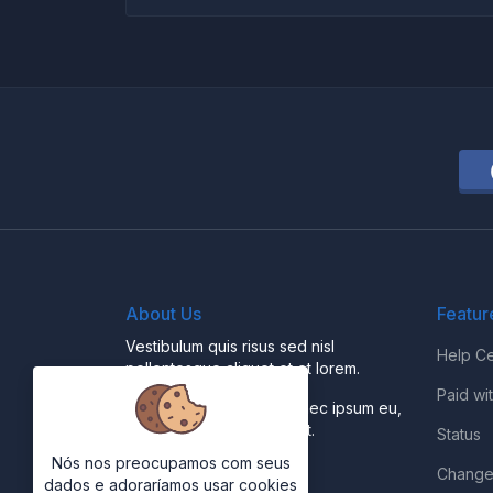
About Us
Featur
Vestibulum quis risus sed nisl
Help Ce
pellentesque aliquet et et lorem.
Paid wi
Fusce nibh nisl, gravida nec ipsum eu,
feugiat condimentum velit.
Status
Nós nos preocupamos com seus
Change
dados e adoraríamos usar cookies