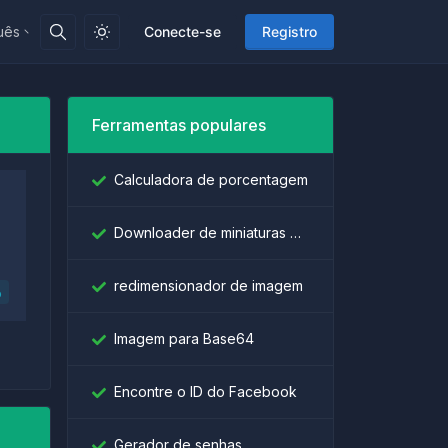
uês
Conecte-se
Registro
Ferramentas populares
Calculadora de porcentagem
Downloader de miniaturas do YouTube
redimensionador de imagem
o
Imagem para Base64
Encontre o ID do Facebook
Gerador de senhas