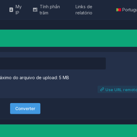
My
Tính phần
Links de
Portug
IP
trăm
relatório
ximo do arquivo de upload: 5 MB
Use URL remot
Converter