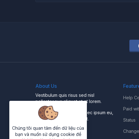
About Us
Featur
Vestibulum quis risus sed nisl
Help Ce
pellentesque aliquet et et lorem.
Paid wi
Fusce nibh nisl, gravida nec ipsum eu,
feugiat condimentum velit.
Status
Chúng tôi quan tâm đến dữ liệu của
Change
bạn và muốn sử dụng cookie để