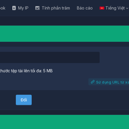
ook
My IP
Tính phần trăm
Báo cáo
Tiếng Việt
thước tệp tải lên tối đa: 5 MB
Sử dụng URL từ x
Đổi