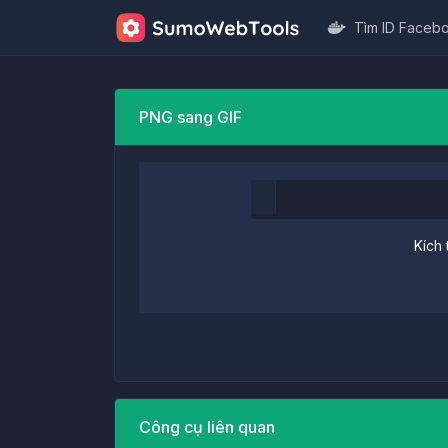
Tìm ID Faceb
PNG sang GIF
Kích 
Công cụ liên quan