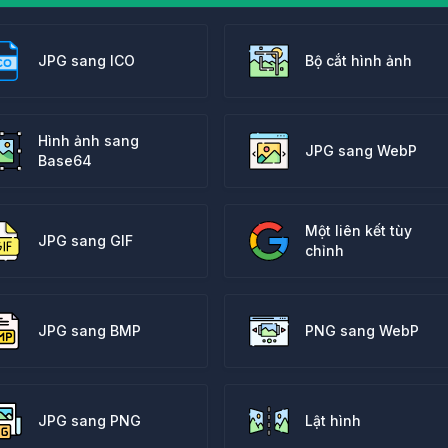
JPG sang ICO
Bộ cắt hình ảnh
Hình ảnh sang
JPG sang WebP
Base64
Một liên kết tùy
JPG sang GIF
chỉnh
JPG sang BMP
PNG sang WebP
JPG sang PNG
Lật hình