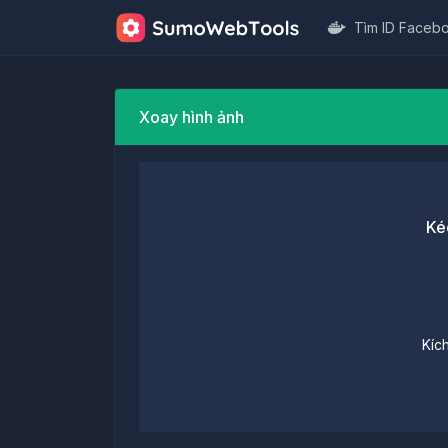
Tìm ID Faceb
Xoay hình ảnh
Ké
Kích