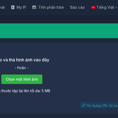
ook
My IP
Tính phần trăm
Báo cáo
Tiếng Việt
o và thả hình ảnh vào đây
- hoặc -
Chọn một hình ảnh
 thước tệp tải lên tối đa: 5 MB
Sử dụng URL từ xa