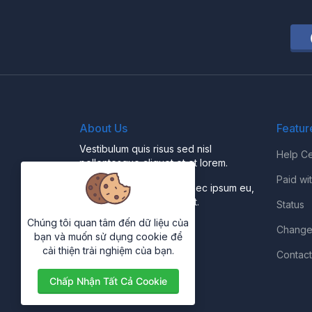
About Us
Featur
Vestibulum quis risus sed nisl
Help Ce
pellentesque aliquet et et lorem.
Paid wi
Fusce nibh nisl, gravida nec ipsum eu,
feugiat condimentum velit.
Status
Chúng tôi quan tâm đến dữ liệu của
Change
bạn và muốn sử dụng cookie để
cải thiện trải nghiệm của bạn.
Contact
Chấp Nhận Tất Cả Cookie