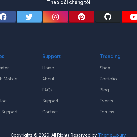
Theo dõi chúng tôi
es
Support
Trending
nter
Home
Shop
th Mobile
About
Portfolio
FAQs
Blog
log
Support
Events
 Support
Contact
Forums
Copyrights © 2026. All Rights Reserved by
ThemeLuxury
.