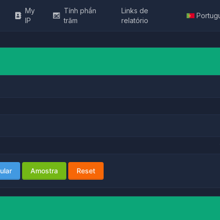
My
Tính phần
Links de
Portug
IP
trăm
relatório
ular
Amostra
Reset