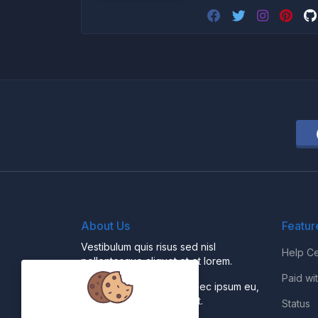
About Us
Featur
Vestibulum quis risus sed nisl
Help Ce
pellentesque aliquet et et lorem.
Paid wi
Fusce nibh nisl, gravida nec ipsum eu,
feugiat condimentum velit.
Status