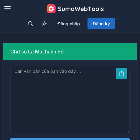
Đăng nhập
Đăng ký
Chữ số La Mã thành Số