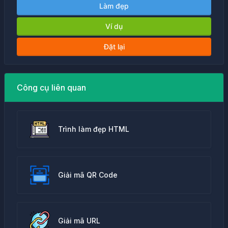
Làm đẹp
Ví dụ
Đặt lại
Công cụ liên quan
Trình làm đẹp HTML
Giải mã QR Code
Giải mã URL