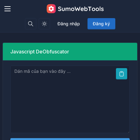
Đăng nhập
Đăng ký
Javascript DeObfuscator