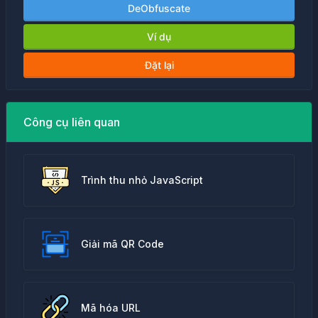
DeObfuscate
Ví dụ
Đặt lại
Công cụ liên quan
Trình thu nhỏ JavaScript
Giải mã QR Code
Mã hóa URL