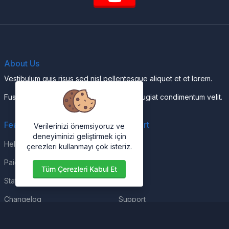
About Us
Vestibulum quis risus sed nisl pellentesque aliquet et et lorem.
Fusce nibh nisl, gravida nec ipsum eu, feugiat condimentum velit.
Features
Support
Verilerinizi önemsiyoruz ve
deneyiminizi geliştirmek için
Help Center
Home
çerezleri kullanmayı çok isteriz.
Paid with Mobile
About
Tüm Çerezleri Kabul Et
Status
FAQs
Changelog
Support
Contact Support
Contact